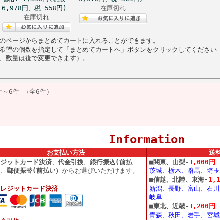
6,978円、税 558円)
在庫切れ
在庫切れ
のページからまとめてカートに入れることができます。
希望の個数を指定して「まとめてカートへ」ボタンをクリックしてください
、数量は後で変更できます）。
件～6件 （全6件）
Information
お支払い方法
送
レジットカード決済
、
代金引換
、
銀行振込(前払
■
関東、山梨-
1,000円
）
、
郵便振替(前払い）
からお選びいただけます。
茨城、栃木、群馬、埼玉
■
信越、北陸、東海-
1,
クレジットカード決済
新潟、長野、富山、石川
岐阜
■
東北、近畿-
1,200円
青森、秋田、岩手、宮城