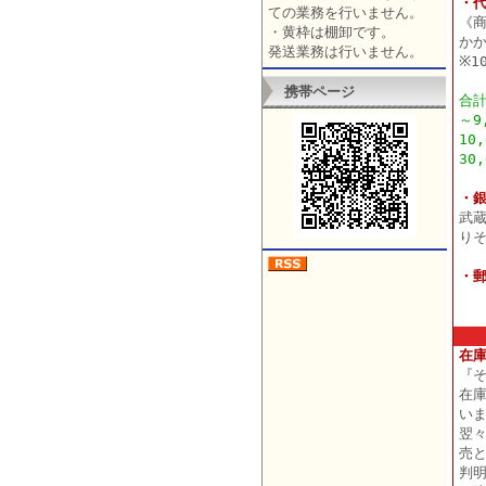
・
ての業務を行いません。
《
・黄枠は棚卸です。
か
発送業務は行いません。
※1
携帯ページ
合
～9
10
30
・
武
り
・
在
『
在
い
翌
売
判