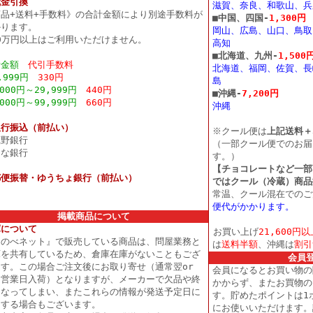
代金引換
滋賀、奈良、和歌山、兵
商品+送料+手数料》の合計金額により別途手数料が
■
中国、四国-
1,300円
かります。
岡山、広島、山口、鳥取
0万円以上はご利用いただけません。
高知
■
北海道、九州-
1,500
計金額
代引手数料
北海道、福岡、佐賀、長
,999円
330円
島
,000円～29,999円
440円
■
沖縄-
7,200円
,000円～99,999円
660円
沖縄
銀行振込（前払い）
※クール便は
上記送料＋
蔵野銀行
（一部クール便でのお届
そな銀行
す。）
【チョコレートなど一部
郵便振替・ゆうちょ銀行（前払い）
ではクール（冷蔵）商品
常温、クール混在でのご
便代がかかります。
掲載商品について
庫について
お買い上げ
21,600円
そのべネット』で販売している商品は、問屋業務と
は
送料半額
、沖縄は
割引
庫を共有しているため、倉庫在庫がないこともござ
会員
ます。この場合ご注文後にお取り寄せ（通常翌or
会員になるとお買い物の
々営業日入荷）となりますが、メーカーで欠品や終
かからず、またお買物の
となってしまい、またこれらの情報が発送予定日に
す。貯めたポイントは1
明する場合もございます。
にお使いいただけます。