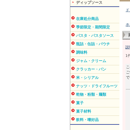
ディップソース
ド
在庫処分商品
ホ
季節限定・期間限定
パスタ・パスタソース
瓶詰・缶詰・パウチ
説
調味料
1
ジャム・クリーム
こ
クラッカー・パン
ご
で
米・シリアル
ナッツ・ドライフルーツ
乾物・粉類・麺類
菓子
菓子材料
飲料・嗜好品