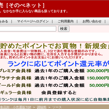
売［そのべネット］
。なかなか手に入らない商品も扱っております。
をみる
｜
マイページへログイン
｜
ご利用案内
｜
お問い合わせ
｜
食品卸・小売通販TOP
>
調味料
> ソース