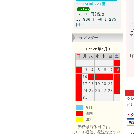
ー 250ml×24個
17,211円(税抜
15,936円、税 1,275
円)
こ
ご
で
カレンダー
＜
2026年8月
＞
1
日
月
火
水
木
金
土
1
2
3
4
5
6
7
8
9
10
11
12
13
14
15
16
17
18
19
20
21
22
23
24
25
26
27
28
29
30
31
ク
い
今日
店休日
・
棚卸
・赤枠は店休日です。
メール返信、発送などすべ