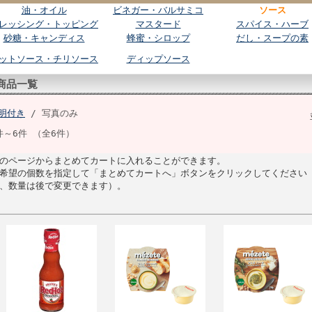
油・オイル
ビネガー・バルサミコ
ソース
レッシング・トッピング
マスタード
スパイス・ハーブ
砂糖・キャンディス
蜂蜜・シロップ
だし・スープの素
ットソース・チリソース
ディップソース
商品一覧
明付き
/ 写真のみ
件～6件 （全6件）
のページからまとめてカートに入れることができます。
希望の個数を指定して「まとめてカートへ」ボタンをクリックしてください
、数量は後で変更できます）。