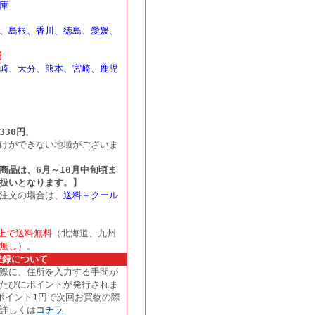
庫
、島根、香川、徳島、愛媛、
円
崎、大分、熊本、宮崎、鹿児
330円
。
けができない地域がございま
商品は、6月～10月中旬頃ま
扱いとなります。】
注文の場合は、
送料＋クール
以上で送料無料
（北海道、九州
無し
）。
登録について
際に、住所を入力する手間が
たびにポイントが発行されま
ポイント1円で次回お買物の際
詳しくは
コチラ