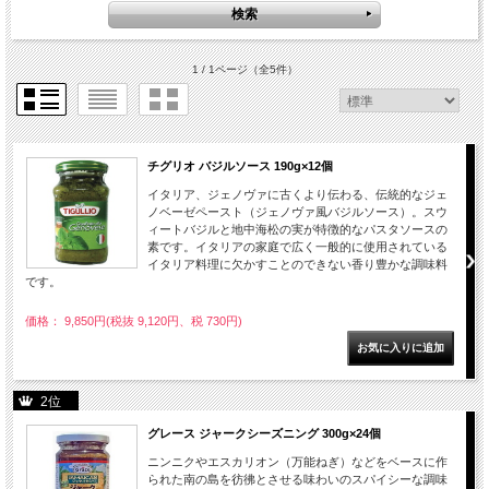
1 / 1ページ
（全5件）
チグリオ バジルソース 190g×12個
イタリア、ジェノヴァに古くより伝わる、伝統的なジェ
ノベーゼペースト（ジェノヴァ風バジルソース）。スウ
ィートバジルと地中海松の実が特徴的なパスタソースの
素です。イタリアの家庭で広く一般的に使用されている
イタリア料理に欠かすことのできない香り豊かな調味料
です。
価格： 9,850円(税抜 9,120円、税 730円)
2位
グレース ジャークシーズニング 300g×24個
ニンニクやエスカリオン（万能ねぎ）などをベースに作
られた南の島を彷彿とさせる味わいのスパイシーな調味