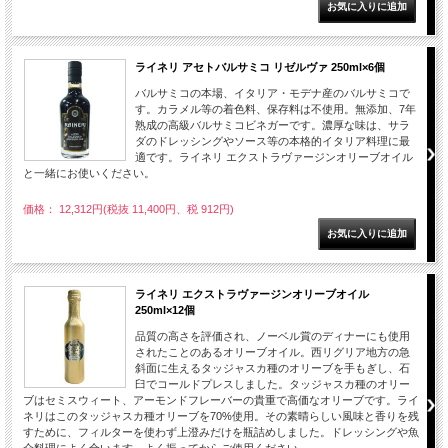
ライネリ アセトバルサミコ リゼルヴァ 250ml×6個
バルサミコの本場、イタリア・モデナ産のバルサミコで
す。カラメル等の着色料、保存料は不使用。無添加、7年
熟成の高級バルサミコビネガーです。濃厚な味は、サラ
ダのドレッシングやソース等の本格的イタリア料理に最
適です。ライネリ エクストラヴァージンオリーブオイル
と一緒にお使いください。
価格： 12,312円(税抜 11,400円、税 912円)
ライネリ エクストラヴァージンオリーブオイル
250ml×12個
品質の高さを評価され、ノーベル賞のディナーにも使用
されたことのあるオリーブオイル。西リグリア地方の急
斜面に生えるタッジャスカ種のオリーブを手もぎし、石
臼でコールドプレスしました。タッジャスカ種のオリー
ブはセミスウィート、アーモンドフレーバーの貴重で高価なオリーブです。ライ
ネリはこのタッジャスカ種オリーブを70%使用。その素晴らしい風味と香りを残
すために、フィルターを使わず上澄みだけを瓶詰めしました。ドレッシングや魚
介料理によく合います。よく振ってからご使用ください。