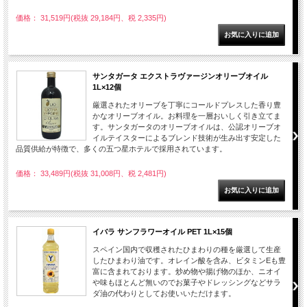
価格： 31,519円(税抜 29,184円、税 2,335円)
サンタガータ エクストラヴァージンオリーブオイル
1L×12個
厳選されたオリーブを丁寧にコールドプレスした香り豊
かなオリーブオイル。お料理を一層おいしく引き立てま
す。サンタガータのオリーブオイルは、公認オリーブオ
イルテイスターによるブレンド技術が生み出す安定した
品質供給が特徴で、多くの五つ星ホテルで採用されています。
価格： 33,489円(税抜 31,008円、税 2,481円)
イバラ サンフラワーオイル PET 1L×15個
スペイン国内で収穫されたひまわりの種を厳選して生産
したひまわり油です。オレイン酸を含み、ビタミンEも豊
富に含まれております。炒め物や揚げ物のほか、ニオイ
や味もほとんど無いのでお菓子やドレッシングなどサラ
ダ油の代わりとしてお使いいただけます。