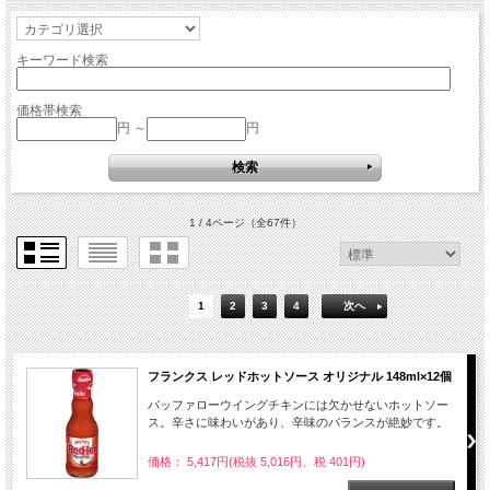
キーワード検索
価格帯検索
円 ～
円
1 / 4ページ
（全67件）
1
2
3
4
次へ
フランクス レッドホットソース オリジナル 148ml×12個
バッファローウイングチキンには欠かせないホットソー
ス。辛さに味わいがあり、辛味のバランスが絶妙です。
価格： 5,417円(税抜 5,016円、税 401円)