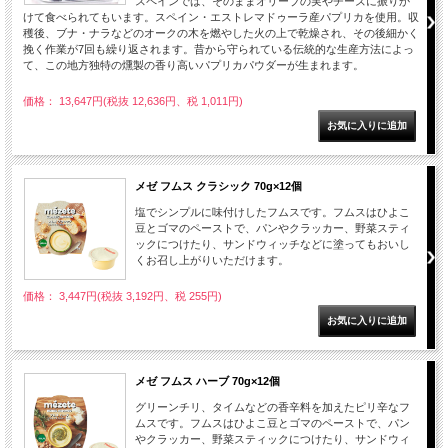
スペインでは、そのままオリーブの実やチーズに振りか
けて食べられてもいます。スペイン・エストレマドゥーラ産パプリカを使用。収
穫後、ブナ・ナラなどのオークの木を燃やした火の上で乾燥され、その後細かく
挽く作業が7回も繰り返されます。昔から守られている伝統的な生産方法によっ
て、この地方独特の燻製の香り高いパプリカパウダーが生まれます。
価格： 13,647円(税抜 12,636円、税 1,011円)
メゼ フムス クラシック 70g×12個
塩でシンプルに味付けしたフムスです。フムスはひよこ
豆とゴマのペーストで、パンやクラッカー、野菜スティ
ックにつけたり、サンドウィッチなどに塗ってもおいし
くお召し上がりいただけます。
価格： 3,447円(税抜 3,192円、税 255円)
メゼ フムス ハーブ 70g×12個
グリーンチリ、タイムなどの香辛料を加えたピリ辛なフ
ムスです。フムスはひよこ豆とゴマのペーストで、パン
やクラッカー、野菜スティックにつけたり、サンドウィ