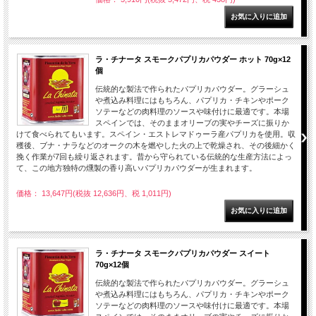
ラ・チナータ スモークパプリカパウダー ホット 70g×12
個
伝統的な製法で作られたパプリカパウダー。グラーシュ
や煮込み料理にはもちろん、パプリカ・チキンやポーク
ソテーなどの肉料理のソースや味付けに最適です。本場
スペインでは、そのままオリーブの実やチーズに振りか
けて食べられてもいます。スペイン・エストレマドゥーラ産パプリカを使用。収
穫後、ブナ・ナラなどのオークの木を燃やした火の上で乾燥され、その後細かく
挽く作業が7回も繰り返されます。昔から守られている伝統的な生産方法によっ
て、この地方独特の燻製の香り高いパプリカパウダーが生まれます。
価格： 13,647円(税抜 12,636円、税 1,011円)
ラ・チナータ スモークパプリカパウダー スイート
70g×12個
伝統的な製法で作られたパプリカパウダー。グラーシュ
や煮込み料理にはもちろん、パプリカ・チキンやポーク
ソテーなどの肉料理のソースや味付けに最適です。本場