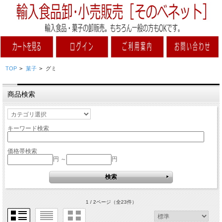
TOP
>
菓子
>
グミ
商品検索
キーワード検索
価格帯検索
円 ～
円
1 / 2ページ
（全23件）