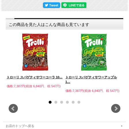
この商品を見た人はこんな商品も見ています
…
トローリ スパゲティサワーコーラ 10…
トローリ スパゲティサワーアップル
トロ
1…
円)
価格:7,387円(税抜 6,840円、税 547円)
価格
価格:7,387円(税抜 6,840円、税 547円)
お店のトップへ戻る