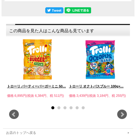
この商品を見た人はこんな商品も見ています
トローリ パーティーバーガーミニ 50…
トローリ オクトパスブルー 100g×…
ト
価格:6,895円(税抜 6,384円、税 511円)
価格:3,439円(税抜 3,184円、税 255円)
価格
円)
円)
お店のトップへ戻る