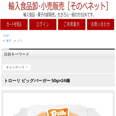
TOP
>
菓子
>
グミ
注目キーワード
キャンディス
トローリ ビッグバーガー 50g×24個