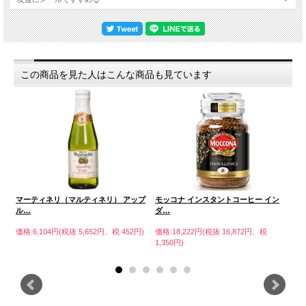
この商品を見た人はこんな商品も見ています
ル
マーティネリ（マルティネリ） アップ
モッコナ インスタントコーヒー イン
モ
ル…
ダ…
シ
円)
価格:6,104円(税抜 5,652円、税 452円)
価格:18,222円(税抜 16,872円、税
価格
1,350円)
1,