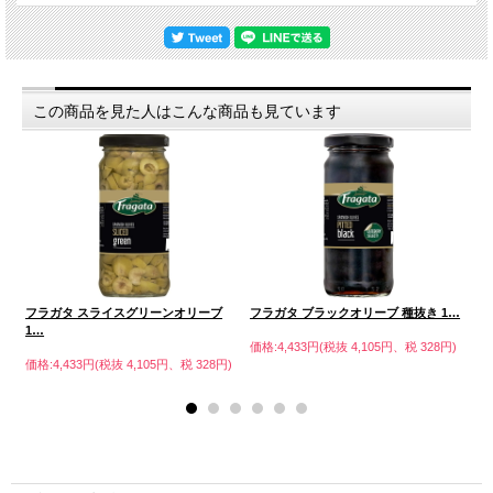
この商品を見た人はこんな商品も見ています
オ
フラガタ スライスグリーンオリーブ
フラガタ ブラックオリーブ 種抜き 1…
イ
1…
価格:4,433円(税抜 4,105円、税 328円)
価格
円)
価格:4,433円(税抜 4,105円、税 328円)