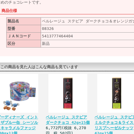
すめのチョコレートです。
■ 商品仕様
製品名
ペルレージュ ステビア ダークチョコ＆オレンジガナッ
型番
08326
ＪＡＮコード
5413777464404
区分
新品
この商品を見た人はこんな商品も見ています
ガーディナーズ イント
ペルレージュ ステビア
ペルレージュ ステビ
ゥザブルー缶 シーソル
ダークチョコ 42g×15個
ミルクチョコ＆ライス
トキャラメルファッジ
6,772円(税抜 6,270
リスプヘーゼルナッツ
00g×12個
円、税 502円)
42g×15個