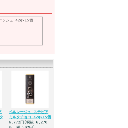
シュ 42g×15個
ア
ペルレージュ ステビア
ク
ミルクチョコ 42g×15個
6,772円(税抜 6,270
円、税 502円)