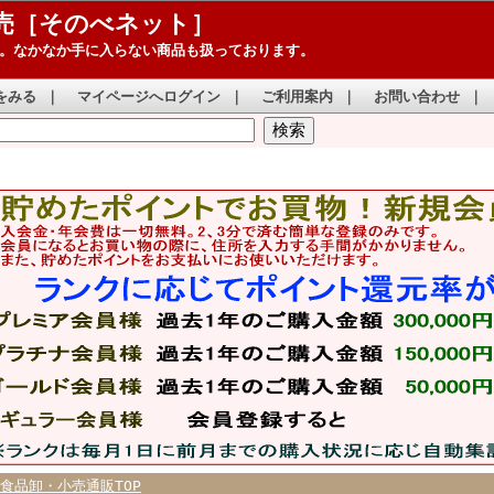
売［そのべネット］
。なかなか手に入らない商品も扱っております。
をみる
｜
マイページへログイン
｜
ご利用案内
｜
お問い合わせ
｜
食品卸・小売通販TOP