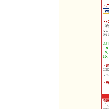
・
・
《
か
※1
合
～9
10
30
・
武
り
・
在
『