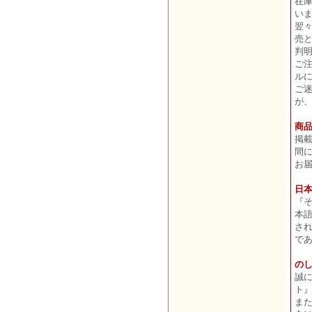
在
い
翌
売
判
ご
ル
ご
が
商
掲
間
お
日
『
本
さ
で
の
誠
ト
ま