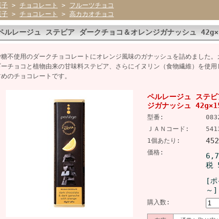
菓子
>
チョコレート
>
フルーツチョコ
菓子
>
チョコレート
>
高カカオチョコ
ペルレージュ ステビア ダークチョコ＆オレンジガナッシュ 42g×
砂糖不使用のダークチョコレートにオレンジ風味のガナッシュを詰めました。カ
ギーチョコと植物由来の甘味料ステビア、さらにイヌリン（食物繊維）を使用
すめのチョコレートです。
ペルレージュ ステビ
ジガナッシュ 42g×1
型番:
083
ＪＡＮコード:
541
45
1個あたり:
価格:
6,
税 
[ポ
～]
購入数: