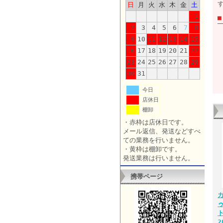
日
月
火
水
木
金
土
1
2
3
4
5
6
7
8
9
10
11
12
13
14
15
16
17
18
19
20
21
22
23
24
25
26
27
28
29
30
31
今日
店休日
棚卸
・赤枠は店休日です。
メール返信、発送などすべ
ての業務を行いません。
・黄枠は棚卸です。
発送業務は行いません。
携帯ページ
2