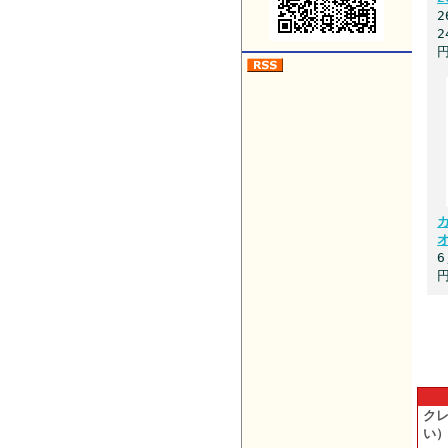
2
2
円
オ
6
円
ク
い