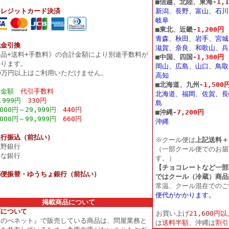
■
信越、北陸、東海-
1,
クレジットカード決済
新潟、長野、富山、石川
岐阜
■
東北、近畿-
1,200円
青森、秋田、岩手、宮城
代金引換
滋賀、奈良、和歌山、兵
商品+送料+手数料》の合計金額により別途手数料が
■
中国、四国-
1,300円
かります。
岡山、広島、山口、鳥取
0万円以上はご利用いただけません。
高知
■
北海道、九州-
1,500
計金額
代引手数料
北海道、福岡、佐賀、長
,999円
330円
島
,000円～29,999円
440円
■
沖縄-
7,200円
,000円～99,999円
660円
沖縄
銀行振込（前払い）
※クール便は
上記送料＋
蔵野銀行
（一部クール便でのお届
そな銀行
す。）
【チョコレートなど一部
郵便振替・ゆうちょ銀行（前払い）
ではクール（冷蔵）商品
常温、クール混在でのご
便代がかかります。
掲載商品について
庫について
お買い上げ
21,600円
そのべネット』で販売している商品は、問屋業務と
は
送料半額
、沖縄は
割引