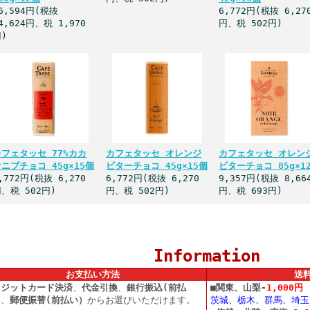
6,594円(税抜
6,772円(税抜 6,27
4,624円、税 1,970
円、税 502円)
)
カフェタッセ 77%カカ
カフェタッセ オレンジ
カフェタッセ オレン
ニブチョコ 45g×15個
ビターチョコ 45g×15個
ビターチョコ 85g×1
,772円(税抜 6,270
6,772円(税抜 6,270
9,357円(税抜 8,66
、税 502円)
円、税 502円)
円、税 693円)
Information
お支払い方法
送
レジットカード決済
、
代金引換
、
銀行振込(前払
■
関東、山梨-
1,000円
）
、
郵便振替(前払い）
からお選びいただけます。
茨城、栃木、群馬、埼玉