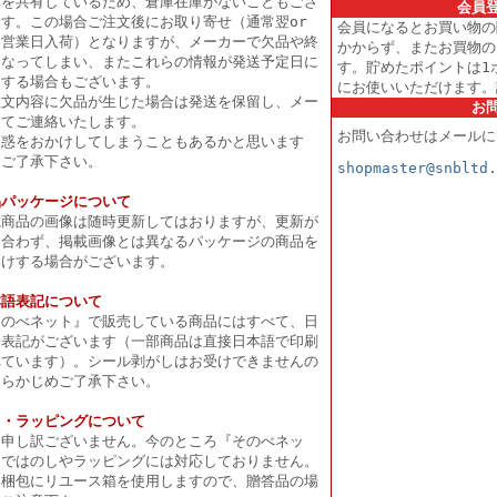
庫を共有しているため、倉庫在庫がないこともござ
会員
ます。この場合ご注文後にお取り寄せ（通常翌or
会員になるとお買い物の
々営業日入荷）となりますが、メーカーで欠品や終
かからず、またお買物の
となってしまい、またこれらの情報が発送予定日に
す。貯めたポイントは1
明する場合もございます。
にお使いいただけます。
注文内容に欠品が生じた場合は発送を保留し、メー
お
にてご連絡いたします。
お問い合わせはメールに
迷惑をおかけしてしまうこともあるかと思います
、ご了承下さい。
shopmaster@snbltd.
品パッケージについて
載商品の画像は随時更新してはおりますが、更新が
に合わず、掲載画像とは異なるパッケージの商品を
届けする場合がございます。
本語表記について
そのべネット』で販売している商品にはすべて、日
語表記がございます（一部商品は直接日本語で印刷
れています）。シール剥がしはお受けできませんの
あらかじめご了承下さい。
し・ラッピングについて
に申し訳ございません。今のところ『そのべネッ
』ではのしやラッピングには対応しておりません。
た梱包にリユース箱を使用しますので、贈答品の場